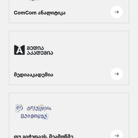
ComCom ანალიტიკა
მედიააკადემია
თუ გიჭედავს, შეამოწმე