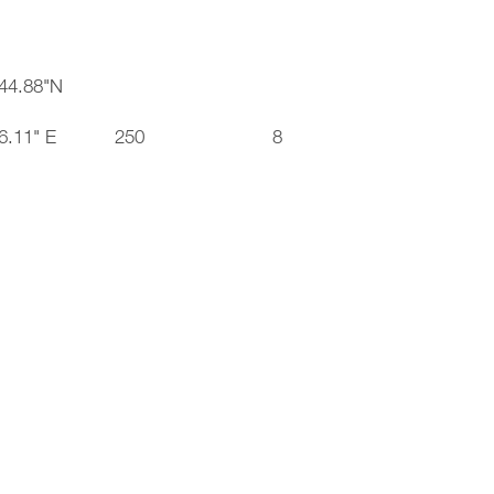
44.88"N
6.11" E
250
8