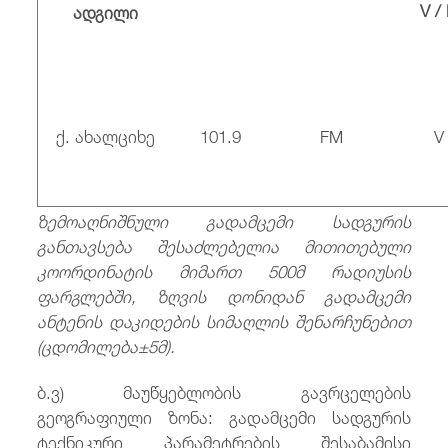
V /
ადგილი
ქ. ახალციხე
101.9
FM
V
ზემოაღნიშნული
გადამცემი
სადგურის
განთავსება
შესაძლებელია
მითითებული
კოორდინატის
მიმართ
500
მ
რადიუსის
ფარგლებში
,
ზღვის
დონიდან
გადამცემი
ანტენის
დაკიდების
სიმაღლის
შენარჩუნებით
(
ცდომილება
±5
მ
).
ბ.ვ) მაუწყებლობის გავრცელების
გეოგრაფიული ზონა: გადამცემი სადგურის
ტექნიკური პარამეტრების შესაბამისი