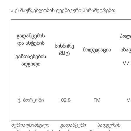
ა.ე) მაუწყებლობის ტექნიკური პარამეტრები:
გადამცემის
პოლ
და ანტენის
სიხშირე
მოდულაცია
იზა
(
მჰც
)
განთავსების
V /
ადგილი
ქ. ბორჯომი
102.8
FM
V
ზემოაღნიშნული
გადამცემი
სადგურის