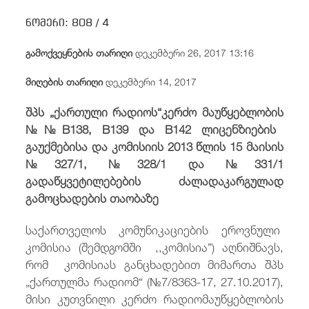
/
fb
in
you
insta
Eng
ქარ
ნომერი:
808 /
4
გამოქვეყნების თარიღი
დეკემბერი 26, 2017 13:16
მიღების თარიღი
დეკემბერი 14, 2017
შპს
„
ქართული რადიოს“
კერძო
მაუწყებლობის
№№B1
38,
B1
39 და
B1
42
ლიცენზი
ებ
ის
გაუქმებისა
და
კომისიის
2013
წლის
15 მაისის
№327/1, №328/1 და №331/1
გადაწყვეტილებ
ებ
ის
ძალადაკარგულად
გამოცხადების
თაობაზე
საქართველოს კომუნიკაციების ეროვნული
კომისია (შემდგომში ,,კომისია”) აღნიშნავს,
რომ კომისიას განცხადებით მიმართა შპს
„ქართულმა რადიომ“ (№7/8363-17, 27.10.2017),
მისი კუთვნილი კერძო რადიომაუწყებლობის