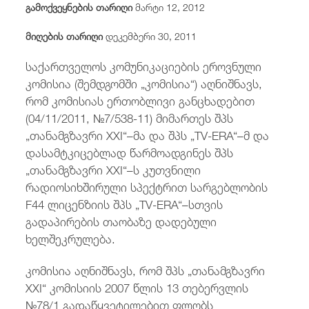
გამოქვეყნების თარიღი
მარტი 12, 2012
/
fb
in
you
insta
Eng
ქარ
მიღების თარიღი
დეკემბერი 30, 2011
საქართველოს კომუნიკაციების ეროვნული
კომისია (შემდგომში „კომისია“) აღნიშნავს,
რომ კომისიას ერთობლივი განცხადებით
(04/11/2011, №7/538-11) მიმართეს შპს
„თანამგზავრი XXI“–მა და შპს „TV-ERA“–მ და
დასამტკიცებლად წარმოადგინეს შპს
„თანამგზავრი XXI“–ს კუთვნილი
რადიოსიხშირული სპექტრით სარგებლობის
F44 ლიცენზიის შპს „TV-ERA“–სთვის
გადაპირების თაობაზე დადებული
ხელშეკრულება.
კომისია აღნიშნავს, რომ შპს „თანამგზავრი
XXI“ კომისიის 2007 წლის 13 თებერვლის
№78/1 გადაწყვეტილებით ფლობს