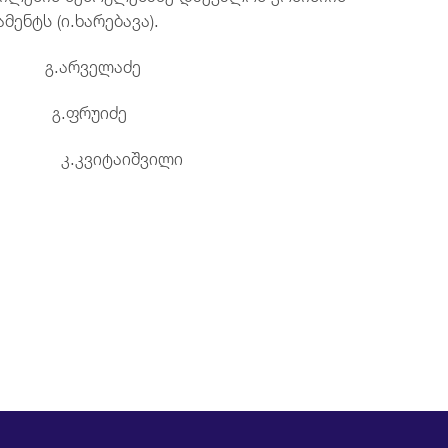
ენტს (ი.ხარებავა).
რე: გ.არველაძე
გ.ფრუიძე
შვილი