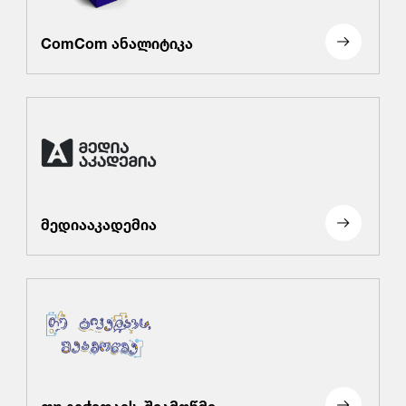
ComCom ანალიტიკა
მედიააკადემია
თუ გიჭედავს, შეამოწმე